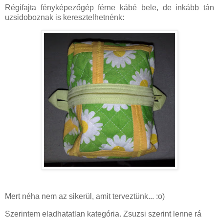
Régifajta fényképezőgép férne kábé bele, de inkább tán
uzsidoboznak is keresztelhetnénk:
Mert néha nem az sikerül, amit terveztünk... :o)
Szerintem eladhatatlan kategória. Zsuzsi szerint lenne rá