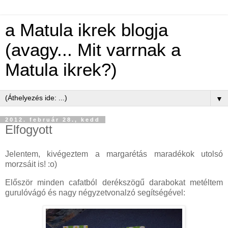
a Matula ikrek blogja
(avagy... Mit varrnak a
Matula ikrek?)
▼
2012. február 28., kedd
Elfogyott
Jelentem, kivégeztem a margarétás maradékok utolsó
morzsáit is! :o)
Először minden cafatból derékszögű darabokat metéltem
gurulóvágó és nagy négyzetvonalzó segítségével: