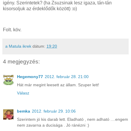
igény. Szerintetek? (ha Zsuzsinak lesz igaza, tán-tán
kisorsoljuk az érdeklődők között) :o)
Folt. köv.
a Matula ikrek
dátum:
19:20
4 megjegyzés:
Hegemony77
2012. február 28. 21:00
Hát már megint leesett az állam. Szuper lett!
Válasz
bemka
2012. február 29. 10:06
Szerintem jó kis darab lett. Eladható , nem adható ....engem
nem zavarna a ducisága . Jó ránézni :)