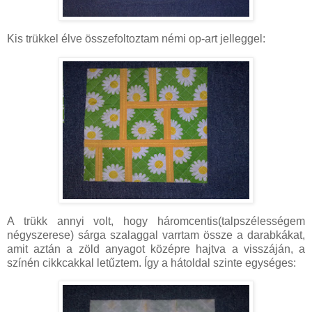
Kis trükkel élve összefoltoztam némi op-art jelleggel:
A trükk annyi volt, hogy háromcentis(talpszélességem
négyszerese) sárga szalaggal varrtam össze a darabkákat,
amit aztán a zöld anyagot középre hajtva a visszáján, a
színén cikkcakkal letűztem. Így a hátoldal szinte egységes: