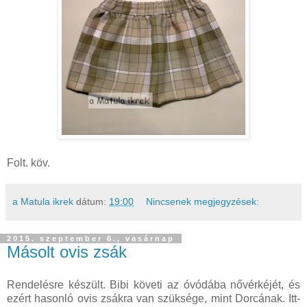
Folt. köv.
a Matula ikrek
dátum:
19:00
Nincsenek megjegyzések:
2015. szeptember 6., vasárnap
Másolt ovis zsák
Rendelésre készült. Bibi követi az óvódába nővérkéjét, és
ezért hasonló ovis zsákra van szüksége, mint Dorcának. Itt-