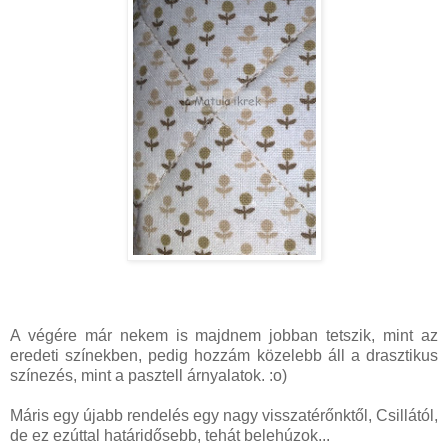
A végére már nekem is majdnem jobban tetszik, mint az
eredeti színekben, pedig hozzám közelebb áll a drasztikus
színezés, mint a pasztell árnyalatok. :o)
Máris egy újabb rendelés egy nagy visszatérőnktől, Csillától,
de ez ezúttal határidősebb, tehát belehúzok...