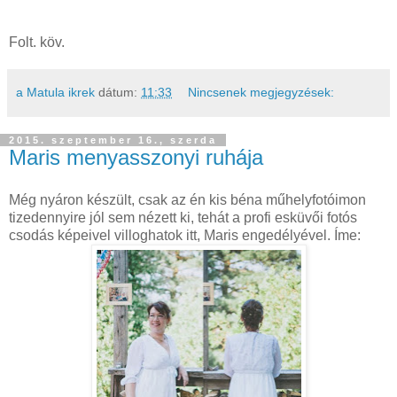
Folt. köv.
a Matula ikrek
dátum:
11:33
Nincsenek megjegyzések:
2015. szeptember 16., szerda
Maris menyasszonyi ruhája
Még nyáron készült, csak az én kis béna műhelyfotóimon
tizedennyire jól sem nézett ki, tehát a profi esküvői fotós
csodás képeivel villoghatok itt, Maris engedélyével. Íme: