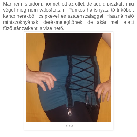
Már nem is tudom, honnét jött az ötlet, de addig piszkált, míg
végül meg nem valósítottam. Punkos harisnyatartó trikóból,
karabínerekből, csipkével és szaténszalaggal. Használható
miniszoknyának, derékmelegítőnek, de akár mell alatti
fűzőutánzatként is viselhető.
eleje