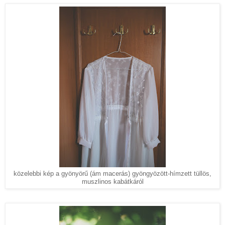
közelebbi kép a gyönyörű (ám macerás) gyöngyözött-hímzett tüllös,
muszlinos kabátkáról