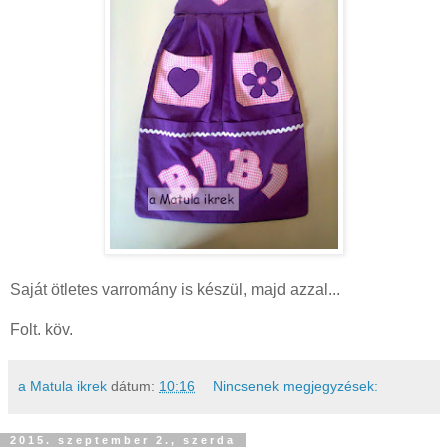
Saját ötletes varromány is készül, majd azzal...
Folt. köv.
a Matula ikrek
dátum:
10:16
Nincsenek megjegyzések:
2015. szeptember 2., szerda