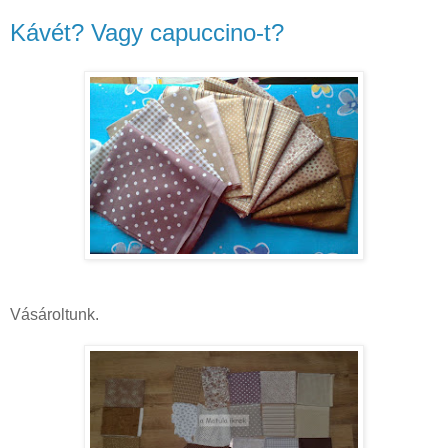
Kávét? Vagy capuccino-t?
Vásároltunk.