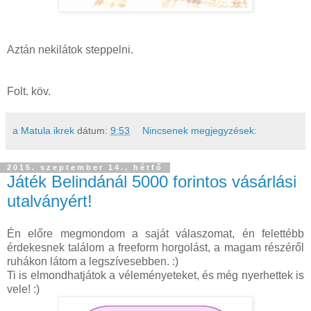
Aztán nekilátok steppelni.
Folt. köv.
a Matula ikrek
dátum:
9:53
Nincsenek megjegyzések:
2015. szeptember 14., hétfő
Játék Belindánál 5000 forintos vásárlási
utalványért!
Én előre megmondom a saját válaszomat, én felettébb
érdekesnek találom a freeform horgolást, a magam részéről
ruhákon látom a legszívesebben. :)
Ti is elmondhatjátok a véleményeteket, és még nyerhettek is
vele! :)