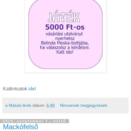
Kattintsatok
ide
!
a Matula ikrek
dátum:
6:40
Nincsenek megjegyzések:
2015. szeptember 7., hétfő
Mackófelső