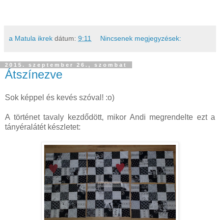
a Matula ikrek
dátum:
9:11
Nincsenek megjegyzések:
2015. szeptember 26., szombat
Átszínezve
Sok képpel és kevés szóval! :o)
A történet tavaly kezdődött, mikor Andi megrendelte ezt a
tányéralátét készletet: