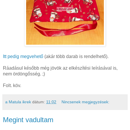
Itt pedig megvehető
(akár több darab is rendelhető).
Ráadásul később még jövök az elkészítési leírásával is,
nem ördöngősség. ;)
Folt. köv.
a Matula ikrek
dátum:
11:02
Nincsenek megjegyzések:
Megint vadultam