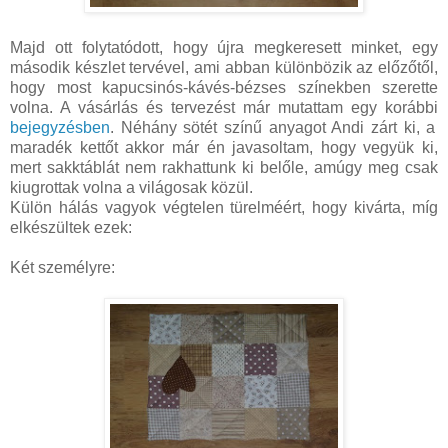
Majd ott folytatódott, hogy újra megkeresett minket, egy
második készlet tervével, ami abban különbözik az előzőtől,
hogy most kapucsinós-kávés-bézses színekben szerette
volna. A vásárlás és tervezést már mutattam egy korábbi
bejegyzésben
. Néhány sötét színű anyagot Andi zárt ki, a
maradék kettőt akkor már én javasoltam, hogy vegyük ki,
mert sakktáblát nem rakhattunk ki belőle, amúgy meg csak
kiugrottak volna a világosak közül.
Külön hálás vagyok végtelen türelméért, hogy kivárta, míg
elkészültek ezek:
Két személyre: