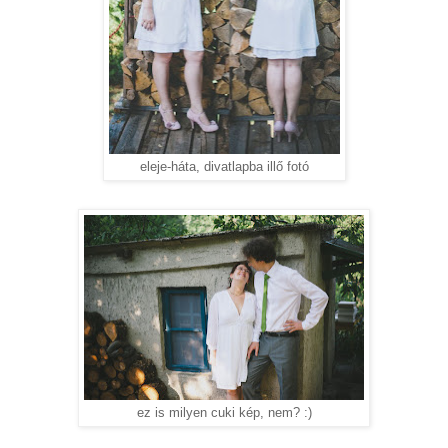
eleje-háta, divatlapba illő fotó
ez is milyen cuki kép, nem? :)