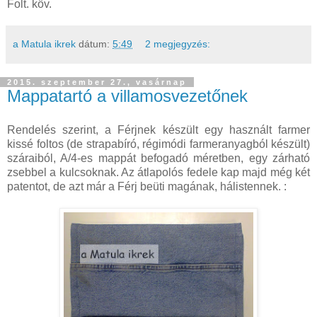
Folt. köv.
a Matula ikrek
dátum:
5:49
2 megjegyzés:
2015. szeptember 27., vasárnap
Mappatartó a villamosvezetőnek
Rendelés szerint, a Férjnek készült egy használt farmer
kissé foltos (de strapabíró, régimódi farmeranyagból készült)
száraiból, A/4-es mappát befogadó méretben, egy zárható
zsebbel a kulcsoknak. Az átlapolós fedele kap majd még két
patentot, de azt már a Férj beüti magának, hálistennek. :