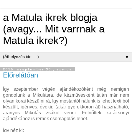
a Matula ikrek blogja
(avagy... Mit varrnak a
Matula ikrek?)
▼
2015. szeptember 30., szerda
Előrelátóan
Így szeptember végén ajándékozóként még nemigen
gondolunk a Mikulásra, de kézművesként talán már nem
olyan korai készülni rá, így mostantól nálunk is lehet textilből
készült, igényes, évekig (akár gyerekkoron át) használható,
aranyos Mikulás zsákot venni. Felnőttek karácsonyi
ajándékához is remek csomagolás lehet.
Így néz ki: